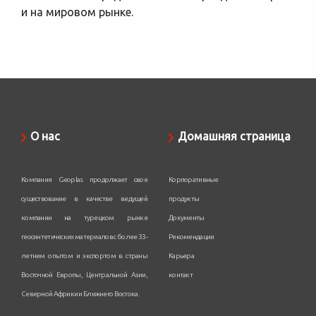
и на мировом рынке.
О нас
Домашняя страница
Компания Geoplas продолжает свое
Корпоративные
существование в качестве ведущей
продукты
компании на турецком рынке
Документы
геосинтетических материалов с более 33-
Рекомендации
летним опытом и экспортом в страны
Карьера
Восточной Европы, Центральной Азии,
контакт
Северной Африки и Ближнего Востока.