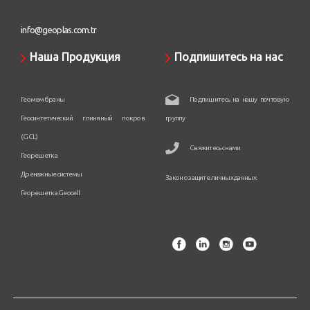
info@geoplas.com.tr
Наша Продукция
Подпишитесь на нас
Геомембраны
Подпишитесь на нашу почтовую
Геосинтетический глиняный покров
группу
(GCL)
Свяжитесь с нами
Георешетка
Дренажные системы
Закон о защите личных данных.
Георешетка Geocell