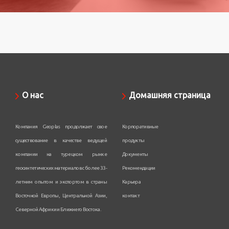
О нас
Домашняя страница
Компания Geoplas продолжает свое
Корпоративные
существование в качестве ведущей
продукты
компании на турецком рынке
Документы
геосинтетических материалов с более 33-
Рекомендации
летним опытом и экспортом в страны
Карьера
Восточной Европы, Центральной Азии,
контакт
Северной Африки и Ближнего Востока.