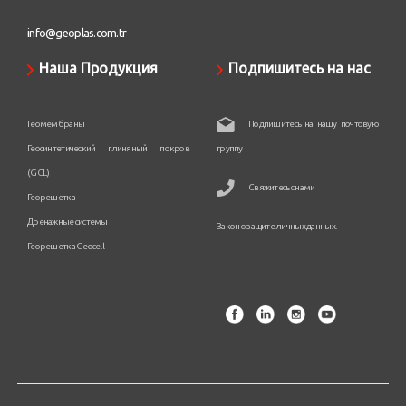
info@geoplas.com.tr
Наша Продукция
Подпишитесь на нас
Геомембраны
Подпишитесь на нашу почтовую
Геосинтетический глиняный покров
группу
(GCL)
Свяжитесь с нами
Георешетка
Дренажные системы
Закон о защите личных данных.
Георешетка Geocell